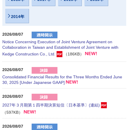
2014年
2026/08/07
Notice Concerning Execution of Joint Venture Agreement on
Collaboration in Taiwan and Establishment of Joint Venture with
Kedge Construction Co., Ltd.
（186KB）
2026/08/07
Consolidated Financial Results for the Three Months Ended June
30, 2025 [Under Japanese GAAP]
2026/08/07
2027年３月期第１四半期決算短信〔日本基準〕(連結)
（597KB）
2026/08/07