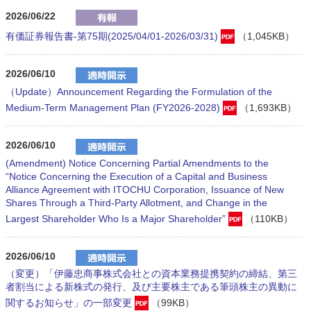
2026/06/22
有価証券報告書-第75期(2025/04/01-2026/03/31)
（1,045KB）
2026/06/10
（Update）Announcement Regarding the Formulation of the
Medium-Term Management Plan (FY2026-2028)
（1,693KB）
2026/06/10
(Amendment) Notice Concerning Partial Amendments to the
“Notice Concerning the Execution of a Capital and Business
Alliance Agreement with ITOCHU Corporation, Issuance of New
Shares Through a Third-Party Allotment, and Change in the
Largest Shareholder Who Is a Major Shareholder”
（110KB）
2026/06/10
（変更）「伊藤忠商事株式会社との資本業務提携契約の締結、第三
者割当による新株式の発行、及び主要株主である筆頭株主の異動に
関するお知らせ」の一部変更
（99KB）