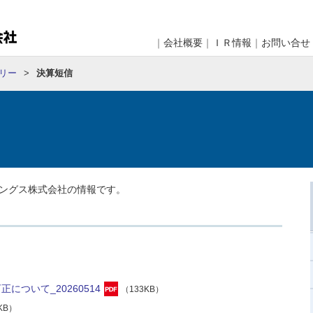
｜
会社概要
｜
ＩＲ情報
｜
お問い合せ
ラリー
決算短信
ィングス株式会社の情報です。
について_20260514
（133KB）
KB）