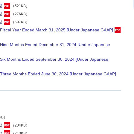
)
（521KB）
)
（276KB）
)
（697KB）
he Fiscal Year Ended March 31, 2025 [Under Japanese GAAP]
the Nine Months Ended December 31, 2024 [Under Japanese
he Six Months Ended September 30, 2024 [Under Japanese
the Three Months Ended June 30, 2024 [Under Japanese GAAP]
KB）
)
（204KB）
)
（213KB）