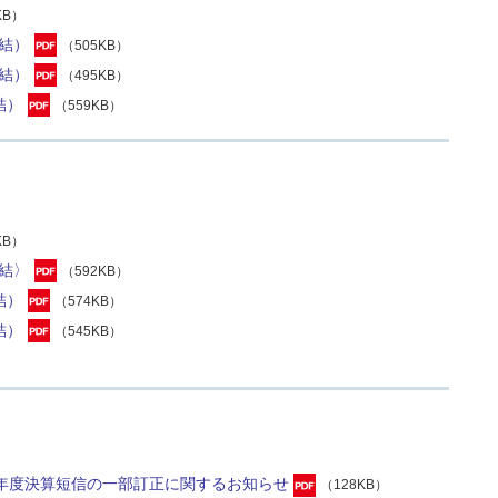
KB）
結）
（505KB）
結）
（495KB）
結）
（559KB）
KB）
結〉
（592KB）
結）
（574KB）
結）
（545KB）
年度決算短信の一部訂正に関するお知らせ
（128KB）